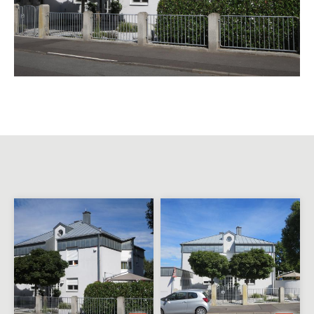
Umbau und Sanierung mit
Tonnendach
2-Familienwohnhaus mit
Gewerbe in Wörth
3-Familienwohnhaus in
Aschaffenburg-Damm
Umbau und Sanierung
Wohnhaus mit Schlossblick
Einfamilienwohnhaus in
Kleinostheim