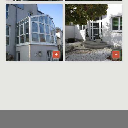
Mehrfamilienwohnhaus nach
Abbruch
Wohnhausumbau in Wörth
Apartmenthaus Lohr
Sanierung Gästezimmer in Bad
Orb
Zweifamilienwohnhaus mit
Einliegerwohnung
Realisierungsstudie