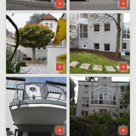
Mehrfamilienwohnhaus in
Goldbach
Dachgeschossausbau in
Haibach
Villa am Hang
Renovierung und Sanierung
Mehrfamilienwohnhaus
Sanierung und
Dachgeschossausbau
Einfamilienwohnhaus