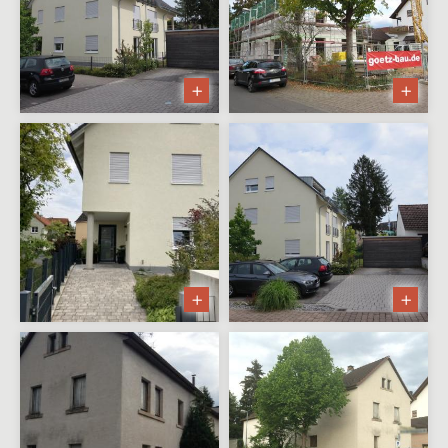
Mehrfamilienwohnhaus nach
Abbruch
Wohnhausumbau in Wörth
Apartmenthaus Lohr
Sanierung Gästezimmer in Bad
Orb
Zweifamilienwohnhaus mit
Einliegerwohnung
Realisierungsstudie