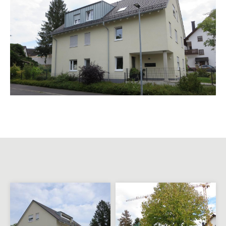
Mehrfamilienwohnhaus in
Goldbach
Dachgeschossausbau in
Haibach
Villa am Hang
Renovierung und Sanierung
Mehrfamilienwohnhaus
Sanierung und
Dachgeschossausbau
Einfamilienwohnhaus