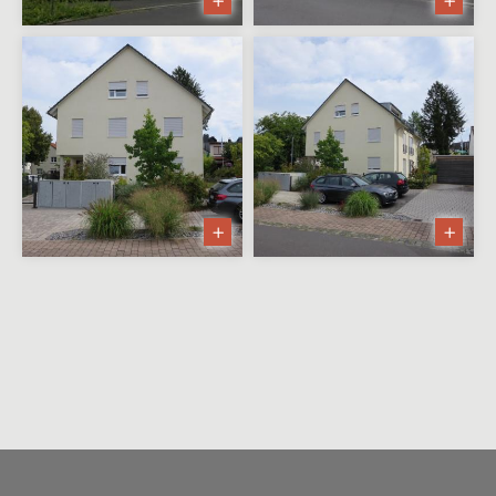
GmbH— Werk- und
Montagehallen
Hartig GmbH & Co. KG —
Produktionsgebäude
Autohaus Ehrlich
KAPP GmbH & Co. KG —
Bürogebäude
ABI GmbH— Betriebsgebäude
mit Werkhallen
Aschaffenburger Golfclub