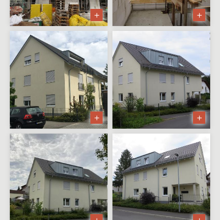
Büro-/Lagerhalle und
Werkhalle
IRION Vertriebs GmbH —
Multifunktionsgebäude
SPS Schutzplanken GmbH —
Büro- und
Verwaltungsgebäude
HEUN Funkenerosion GmbH —
Betriebsgebäude
BENEDICT Systemfertigung