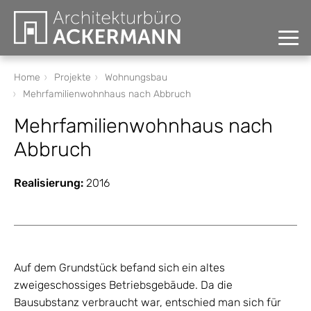
HOME
Home
Projekte
Wohnungsbau
Mehrfamilienwohnhaus nach Abbruch
LEISTUNGEN
Mehrfamilienwohnhaus nach
GUTACHTEN
Abbruch
PROJEKTE
Realisierung:
2016
Wohnungsbau
Doppelhäuser am Hang
Auf dem Grundstück befand sich ein altes
Wohnen am Weinberg
zweigeschossiges Betriebsgebäude. Da die
Bausubstanz verbraucht war, entschied man sich für