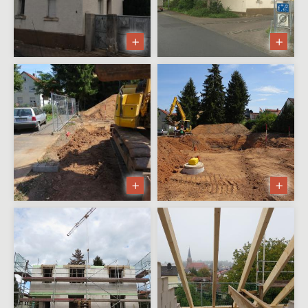
Mehrfamilienwohnanlage
Realisierungsstudie
städtebauliche
Nachverdichtung
Gewerbe
BENEDICT - Erweiterung Werk-
und Montagehalle
SCHÜSSLER — Garagenpark
BATHON GmbH —