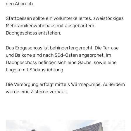
den Abbruch.
Umbau und Sanierung mit
Tonnendach
Stattdessen sollte ein vollunterkellertes, zweistöckiges
Mehrfamilienwohnhaus mit ausgebautem
2-Familienwohnhaus mit
Dachgeschoss entstehen.
Gewerbe in Wörth
Das Erdgeschoss ist behindertengerecht. Die Terrase
und Balkone sind nach Süd-Osten angeordnet. Im
3-Familienwohnhaus in
Dachgeschoss befinden sich eine Gaube, sowie eine
Loggia mit Südausrichtung.
Aschaffenburg-Damm
Die Versorgung erfolgt mittels Wärmepumpe. Außerdem
Umbau und Sanierung
wurde eine Zisterne verbaut.
Wohnhaus mit Schlossblick
Einfamilienwohnhaus in
Kleinostheim