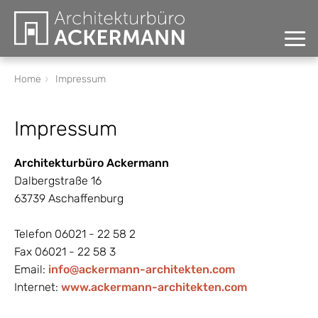
HOME
Home
Impressum
LEISTUNGEN
Impressum
GUTACHTEN
Architekturbüro Ackermann
Dalbergstraße 16
PROJEKTE
63739 Aschaffenburg
DAS BÜRO
Telefon 06021 - 22 58 2
Fax 06021 - 22 58 3
AKTUELLES
Email:
info@ackermann-architekten.com
Internet:
www.ackermann-architekten.com
KONTAKT