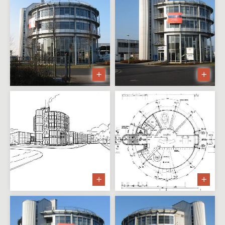
Mehrfamilienwohnhaus in
Goldbach
Dachgeschossausbau in
Haibach
Villa am Hang
Renovierung und Sanierung
Mehrfamilienwohnhaus
Sanierung und
Dachgeschossausbau
Einfamilienwohnhaus