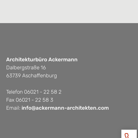
Mehrfamilienwohnanlage
Realisierungsstudie
städtebauliche
Nachverdichtung
Architekturbüro Ackermann
Gewerbe
Dalbergstraße 16
63739 Aschaffenburg
BENEDICT - Erweiterung Werk-
Telefon 06021 - 22 58 2
und Montagehalle
Fax 06021 - 22 58 3
Email:
info@ackermann-architekten.com
SCHÜSSLER — Garagenpark
BATHON GmbH —