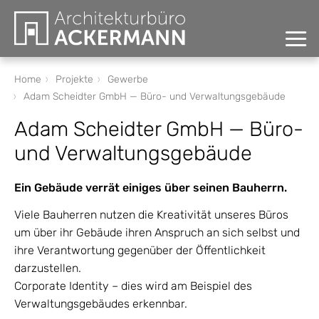
HOME
Home
Projekte
Gewerbe
Adam Scheidter GmbH — Büro- und Verwaltungsgebäude
LEISTUNGEN
Adam Scheidter GmbH — Büro-
GUTACHTEN
und Verwaltungsgebäude
PROJEKTE
Ein Gebäude verrät einiges über seinen Bauherrn.
Viele Bauherren nutzen die Kreativität unseres Büros
Wohnungsbau
um über ihr Gebäude ihren Anspruch an sich selbst und
ihre Verantwortung gegenüber der Öffentlichkeit
Doppelhäuser am Hang
darzustellen.
Corporate Identity – dies wird am Beispiel des
Wohnen am Weinberg
Verwaltungsgebäudes erkennbar.