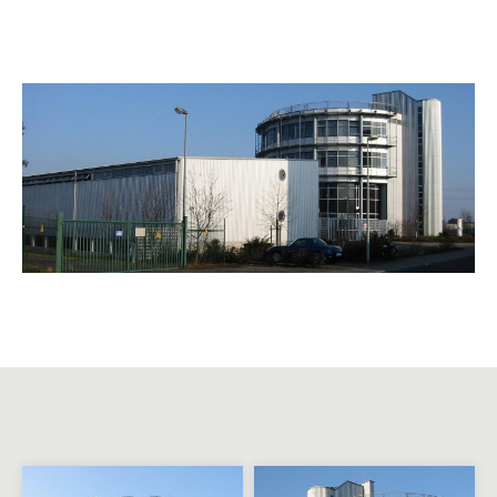
Umbau und Sanierung mit
Tonnendach
2-Familienwohnhaus mit
Gewerbe in Wörth
3-Familienwohnhaus in
Aschaffenburg-Damm
Umbau und Sanierung
Wohnhaus mit Schlossblick
Einfamilienwohnhaus in
Kleinostheim