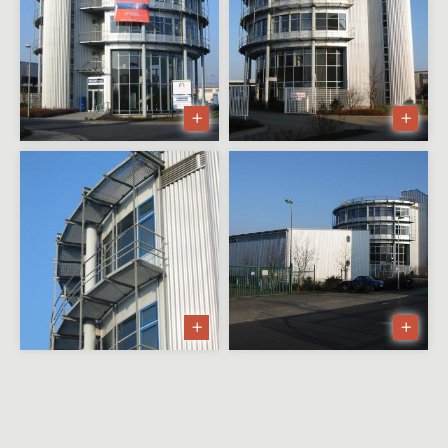
Mehrfamilienwohnhaus nach
Abbruch
Wohnhausumbau in Wörth
Apartmenthaus Lohr
Sanierung Gästezimmer in Bad
Orb
Zweifamilienwohnhaus mit
Einliegerwohnung
Realisierungsstudie